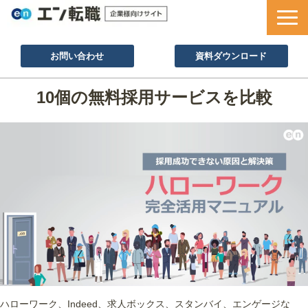
お問い合わせ
資料ダウンロード
サービス一覧
10個の無料採用サービスを比較
採用ノウハウ
採用事例
セミナー情報
お役立ち資料
ハローワーク、Indeed、求人ボックス、スタンバイ、エンゲージな