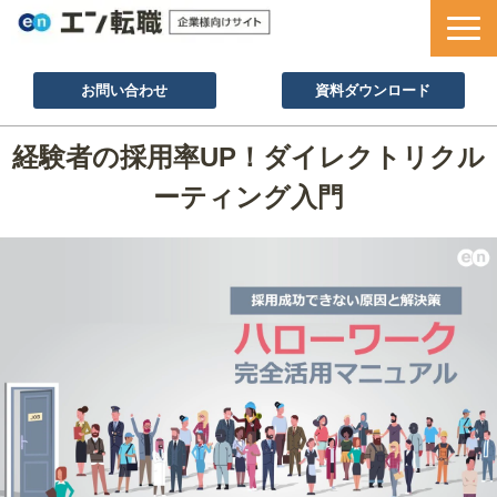
お問い合わせ
資料ダウンロード
サービス一覧
経験者の採用率UP！ダイレクトリクル
採用ノウハウ
ーティング入門
採用事例
セミナー情報
お役立ち資料