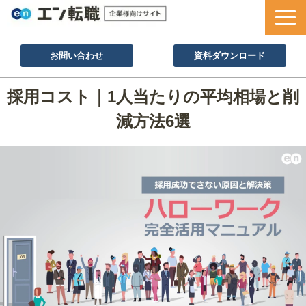
お問い合わせ
資料ダウンロード
サービス一覧
採用コスト｜1人当たりの平均相場と削
採用ノウハウ
減方法6選
採用事例
セミナー情報
お役立ち資料