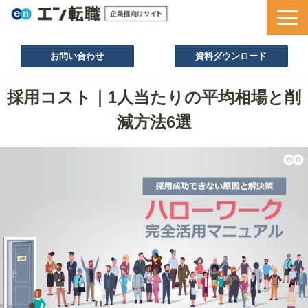
お問い合わせ
資料ダウンロード
サービス一覧
採用コスト｜1人当たりの平均相場と削
採用ノウハウ
減方法6選
採用事例
セミナー情報
お役立ち資料