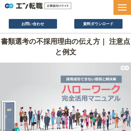
お問い合わせ
資料ダウンロード
サービス一覧
書類選考の不採用理由の伝え方｜ 注意点
採用ノウハウ
と例文
採用事例
セミナー情報
お役立ち資料