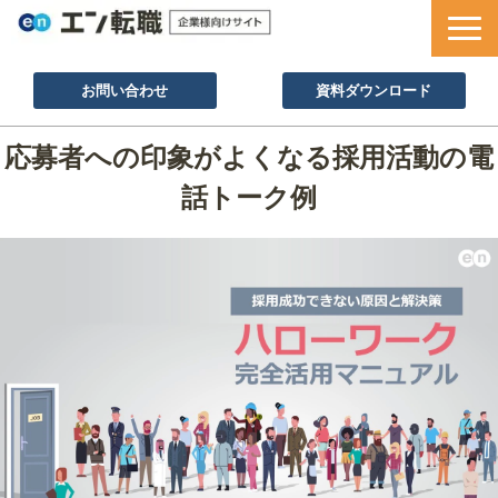
お問い合わせ
資料ダウンロード
サービス一覧
応募者への印象がよくなる採用活動の電
採用ノウハウ
話トーク例
採用事例
セミナー情報
お役立ち資料