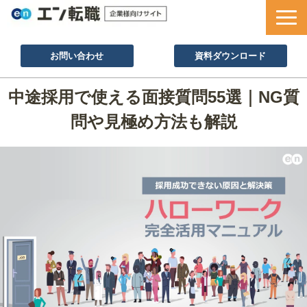
お問い合わせ
資料ダウンロード
サービス一覧
中途採用で使える面接質問55選｜NG質
採用ノウハウ
問や見極め方法も解説
採用事例
セミナー情報
お役立ち資料