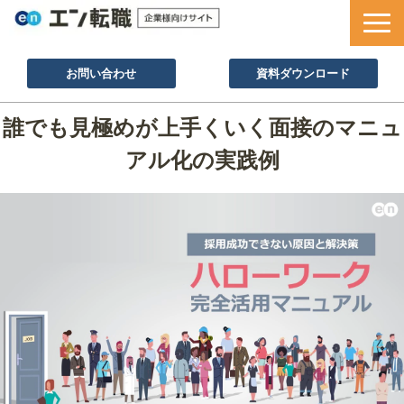
お問い合わせ
資料ダウンロード
サービス一覧
誰でも見極めが上手くいく面接のマニュ
採用ノウハウ
アル化の実践例
採用事例
セミナー情報
お役立ち資料