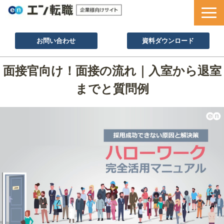
お問い合わせ
資料ダウンロード
サービス一覧
面接官向け！面接の流れ｜入室から退室
採用ノウハウ
までと質問例
採用事例
セミナー情報
お役立ち資料