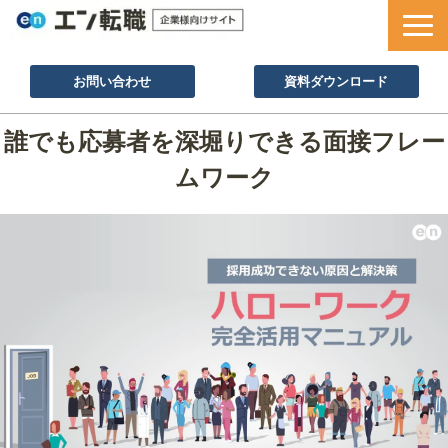
お問い合わせ
資料ダウンロード
サービス一覧
誰でも応募者を深堀りできる面接フレー
採用ノウハウ
ムワーク
採用事例
セミナー情報
お役立ち資料