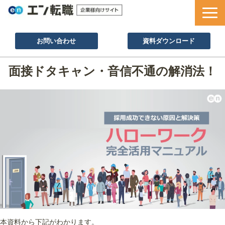
お問い合わせ
資料ダウンロード
サービス一覧
面接ドタキャン・音信不通の解消法！
採用ノウハウ
採用事例
セミナー情報
お役立ち資料
本資料から下記がわかります。