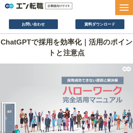
お問い合わせ
資料ダウンロード
サービス一覧
ChatGPTで採用を効率化｜活用のポイン
採用ノウハウ
トと注意点
採用事例
セミナー情報
お役立ち資料