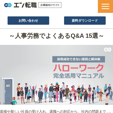
お問い合わせ
資料ダウンロード
サービス一覧
～人事労務でよくあるQ&A 15選～
採用ノウハウ
採用事例
セミナー情報
お役立ち資料
面接や新しい社員の受け入れ、退職への対応から、社内の問題まで…。