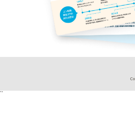
Co
``